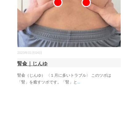
2023年01月04日
腎兪｜じんゆ
腎兪（じんゆ） 〈１月に多いトラブル〉 このツボは
「腎」を癒すツボです。「腎」と
...