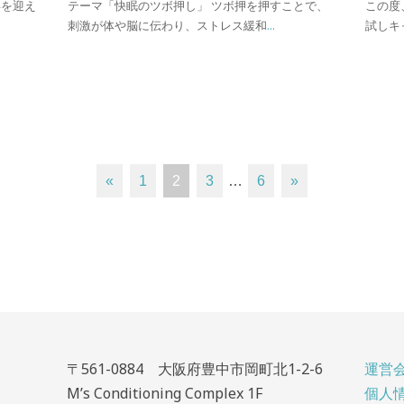
年を迎え
テーマ「快眠のツボ押し」 ツボ押を押すことで、
この度
刺激が体や脳に伝わり、ストレス緩和
...
試しキ
«
1
2
3
…
6
»
〒561-0884 大阪府豊中市岡町北1-2-6
運営
M’s Conditioning Complex 1F
個人