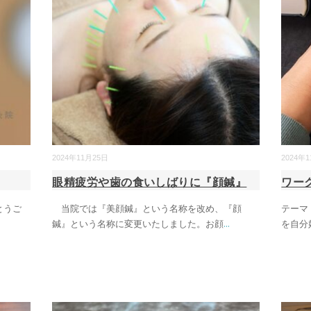
2024年11月25日
2024年
眼精疲労や歯の食いしばりに『顔鍼』
ワー
とうご
当院では『美顔鍼』という名称を改め、『顔
テーマ
鍼』という名称に変更いたしました。お顔
...
を自分