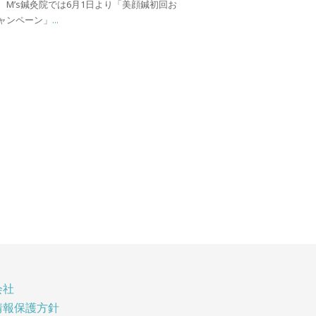
、M’s鍼灸院では6月1日より「美顔鍼初回お
ャンペーン」
...
会社
情報保護方針