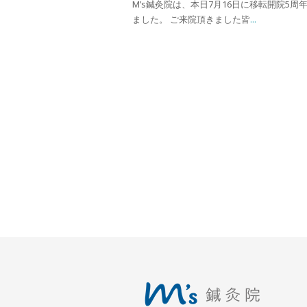
M’s鍼灸院は、本日7月16日に移転開院5周
ました。 ご来院頂きました皆
...