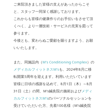
o
n
ご来院頂きました皆様の支えがあったからこそ
k
k
と、スタッフ一同深く感謝しております。
これからも皆様の健康作りのお手伝いをさせて頂
くべく、より一層技術・サービスの充実を図って
参ります。
今後とも、変わらぬご愛顧を賜りますよう、お願
いいたします。
また、同施設内（
M’s Conditioning Complex
）の
メディカルフィットネスM’s
も、2024年8月に移
転開業5周年を迎えます。利用いただいています
皆様に日頃の感謝を込めて、8月1日（木）～8月
31日（土）の間、M’s鍼灸院の施術および
メディ
カルフィットネスM’s
のパーソナルセッションを
受けていただいた方、先着100名様（M’s鍼灸院