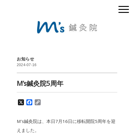
お知らせ
2024-07-16
M’s鍼灸院5周年
X
F
C
a
o
c
p
e
y
M’s鍼灸院は、本日7月16日に移転開院5周年を迎
b
L
えました。
o
i