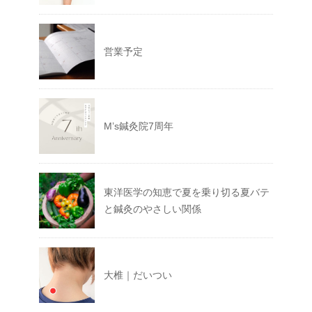
営業予定
M’s鍼灸院7周年
東洋医学の知恵で夏を乗り切る夏バテ
と鍼灸のやさしい関係
大椎｜だいつい