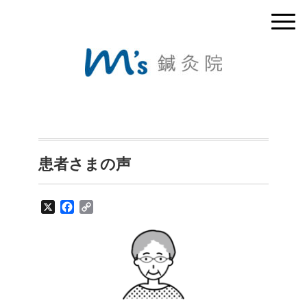
患者さまの声
X
F
C
a
o
c
p
e
y
b
L
o
i
o
n
k
k