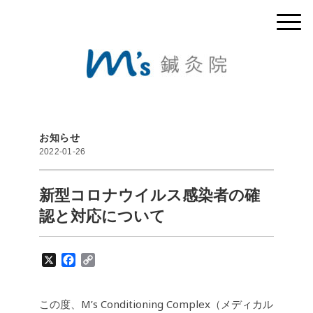
お知らせ
2022-01-26
新型コロナウイルス感染者の確
認と対応について
X
F
C
a
o
c
p
e
y
この度、M’s Conditioning Complex（メディカル