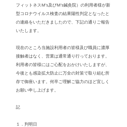
b
L
フィットネスM’s及びM’s鍼灸院）の利用者様が新
o
i
o
n
型コロナウイルス検査の結果陽性判定となったと
k
k
の連絡をいただきましたので、下記の通りご報告
いたします。
現在のところ当施設利用者の皆様及び職員に濃厚
接触者はなく、営業は通常通り行っております。
利用者の皆様にはご心配をおかけいたしますが、
今後とも感染拡大防止に万全の対策で取り組む所
存で御座います。何卒ご理解ご協力のほど宜しく
お願い申し上げます。
記
１．判明日