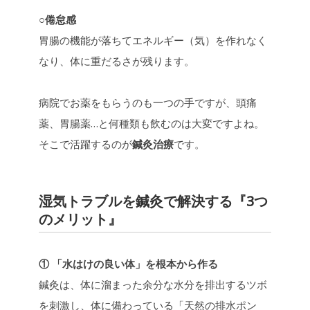
○倦怠感
胃腸の機能が落ちてエネルギー（気）を作れなく
なり、体に重だるさが残ります。
病院でお薬をもらうのも一つの手ですが、頭痛
薬、胃腸薬…と何種類も飲むのは大変ですよね。
そこで活躍するのが
鍼灸治療
です。
湿気トラブルを鍼灸で解決する『3つ
のメリット』
① 「水はけの良い体」を根本から作る
鍼灸は、体に溜まった余分な水分を排出するツボ
を刺激し、体に備わっている「天然の排水ポン