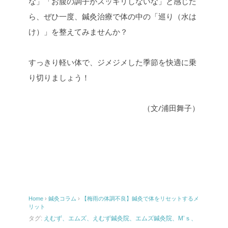
な」「お腹の調子がスッキリしないな」と感じた
ら、ぜひ一度、鍼灸治療で体の中の「巡り（水は
け）」を整えてみませんか？
すっきり軽い体で、ジメジメした季節を快適に乗
り切りましょう！
（文/浦田舞子）
Home
›
鍼灸コラム
›
【梅雨の体調不良】鍼灸で体をリセットするメ
リット
タグ:
えむず、エムズ、えむず鍼灸院、エムズ鍼灸院、M’ｓ、