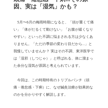
b
L
因、実は「湿気」かも？
o
i
o
n
k
k
5月〜6月の梅雨時期になると、「頭が重くて痛
い」「体がだるくて動けない」「お腹が緩くなり
やすい」といった不調に悩まされる方は少なくあ
りません。
「ただの季節の変わり目だから…」と
我慢していませんか？ 実はその不調、東洋医学で
は「湿邪（しつじゃ）」と呼ばれる、体に溜まっ
た余分な湿気が原因と考えられています。
今回は、この時期特有のトリプルパンチ（頭
痛・倦怠感・下痢）に、なぜ鍼灸治療が効果的な
のかを分かりやすく解説します。