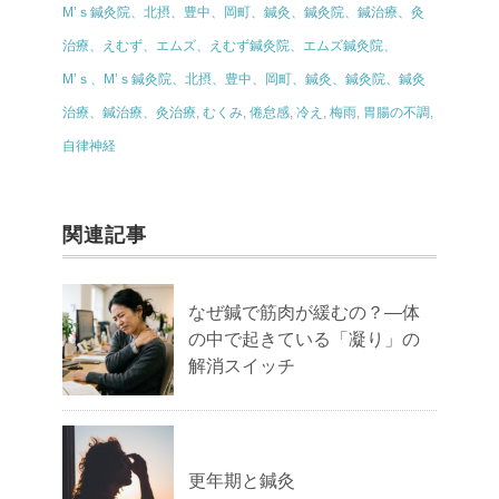
M’ｓ鍼灸院、北摂、豊中、岡町、鍼灸、鍼灸院、鍼治療、灸
治療、えむず、エムズ、えむず鍼灸院、エムズ鍼灸院、
M’ｓ、M’ｓ鍼灸院、北摂、豊中、岡町、鍼灸、鍼灸院、鍼灸
治療、鍼治療、灸治療
,
むくみ
,
倦怠感
,
冷え
,
梅雨
,
胃腸の不調
,
自律神経
関連記事
なぜ鍼で筋肉が緩むの？―体
の中で起きている「凝り」の
解消スイッチ
更年期と鍼灸