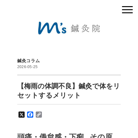
鍼灸コラム
2026-05-25
【梅雨の体調不良】鍼灸で体をリ
セットするメリット
X
F
C
a
o
c
p
e
y
頭痛・倦怠感・下痢…その原