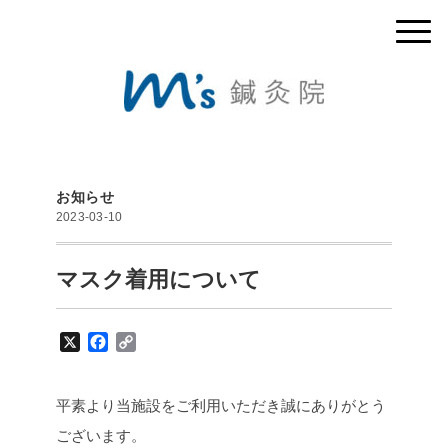
お知らせ
2023-03-10
マスク着用について
X
F
C
a
o
c
p
e
y
平素より当施設をご利用いただき誠にありがとう
b
L
ございます。
o
i