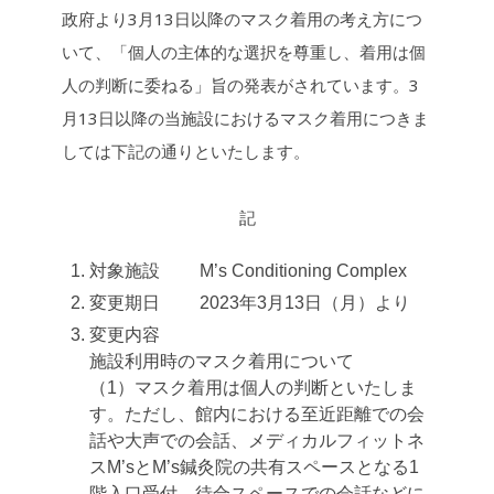
o
n
政府より3月13日以降のマスク着用の考え方につ
k
k
いて、「個人の主体的な選択を尊重し、着用は個
人の判断に委ねる」旨の発表がされています。3
月13日以降の当施設におけるマスク着用につきま
しては下記の通りといたします。
記
対象施設 M’s Conditioning Complex
変更期日 2023年3月13日（月）より
変更内容
施設利用時のマスク着用について
（1）マスク着用は個人の判断といたしま
す。ただし、館内における至近距離での会
話や大声での会話、メディカルフィットネ
スM’sとM’s鍼灸院の共有スペースとなる1
階入口受付、待合スペースでの会話などに