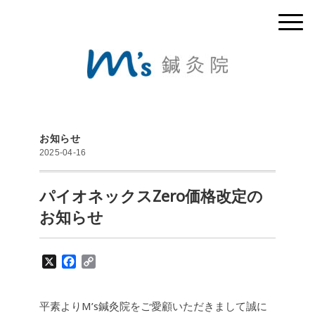
お知らせ
2025-04-16
パイオネックスZero価格改定の
お知らせ
X
F
C
a
o
c
p
e
y
平素よりM’s鍼灸院をご愛顧いただきまして誠に