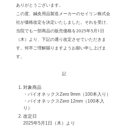
b
L
ありがとうございます。
o
i
o
n
この度、鍼灸用品製造メーカーのセイリン株式会
k
k
社が価格改定を決定いたしました。それを受け、
当院でも一部商品の販売価格を2025年5月1日
（木）より、下記の通り改定させていただきま
す。何卒ご理解賜りますようお願い申し上げま
す。
記
対象商品
・パイオネックスZero 9mm（100本入り）
・パイオネックスZero 12mm（100本入
り）
改定日
2025年5月1日（木）より