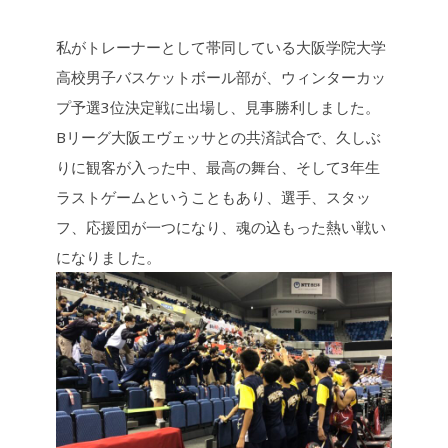
b
L
o
i
o
n
私がトレーナーとして帯同している大阪学院大学
k
k
高校男子バスケットボール部が、ウィンターカッ
プ予選3位決定戦に出場し、見事勝利しました。
Bリーグ大阪エヴェッサとの共済試合で、久しぶ
りに観客が入った中、最高の舞台、そして3年生
ラストゲームということもあり、選手、スタッ
フ、応援団が一つになり、魂の込もった熱い戦い
になりました。