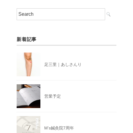
新着記事
足三里｜あしさんり
営業予定
M’s鍼灸院7周年