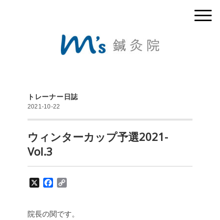
トレーナー日誌
2021-10-22
ウィンターカップ予選2021-
Vol.3
X
F
C
a
o
c
p
e
y
院長の関です。