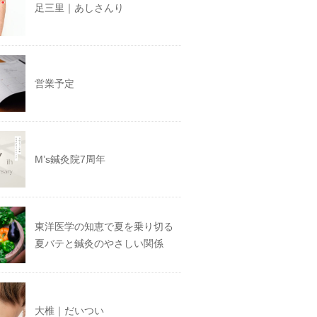
足三里｜あしさんり
営業予定
M’s鍼灸院7周年
東洋医学の知恵で夏を乗り切る
夏バテと鍼灸のやさしい関係
大椎｜だいつい