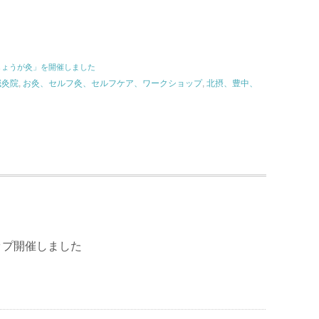
しょうが灸」を開催しました
鍼灸院
,
お灸、セルフ灸、セルフケア、ワークショップ
,
北摂、豊中、
ップ開催しました