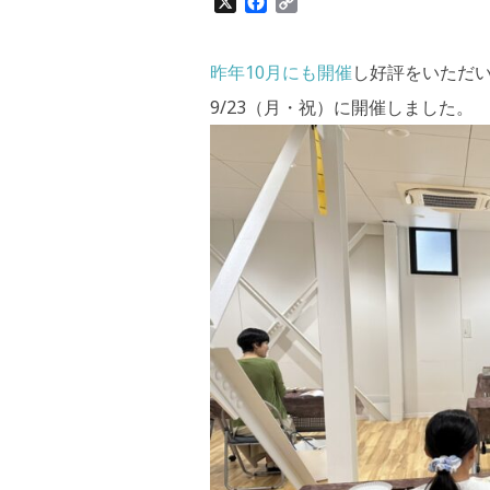
X
F
C
a
o
c
p
e
y
昨年10月にも開催
し好評をいただ
b
L
9/23（月・祝）に開催しました。
o
i
o
n
k
k