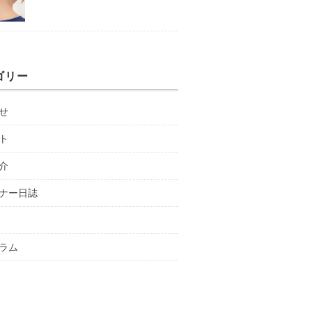
ゴリー
せ
ト
介
ナー日誌
ラム