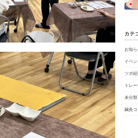
カテ
お知ら
イベン
ツボ紹
トレー
未分類
鍼灸コ