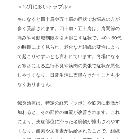
o
n
＜12月に多いトラブル＞
k
k
冬になると四十肩や五十肩の症状でお悩みの方が
多く受診されます。四十肩・五十肩は、肩関節の
痛みや可動域制限を引き起こす症状で、40～60代
の時期によく見られ、老化など組織の変性によっ
て起こりやすいとも言われています。冬場になる
と寒さによる血行不良や筋肉の緊張で症状が悪化
しやすくなり、日常生活に支障をきたすことも少
なくありません。
鍼灸治療は、特定の経穴（ツボ）や筋肉に刺激が
加わると、その部位の血流が改善されます。これ
により、炎症部位に滞った老廃物が排出されやす
くなり、酸素や栄養素が供給されることで、組織