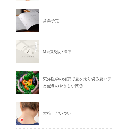
営業予定
M’s鍼灸院7周年
東洋医学の知恵で夏を乗り切る夏バテ
と鍼灸のやさしい関係
大椎｜だいつい