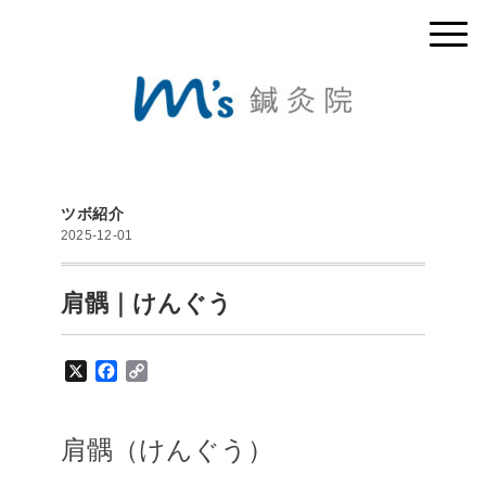
ツボ紹介
2025-12-01
肩髃｜けんぐう
X
F
C
a
o
c
p
e
y
肩髃
（けんぐう）
b
L
o
i