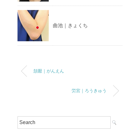
曲池｜きょくち
頷厭｜がんえん
労宮｜ろうきゅう