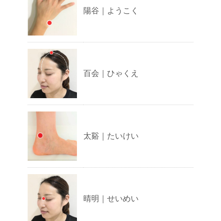
陽谷｜ようこく
百会｜ひゃくえ
太谿｜たいけい
晴明｜せいめい