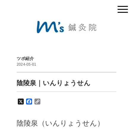
ツボ紹介
2024-05-01
陰陵泉｜いんりょうせん
X
F
C
a
o
c
p
e
y
陰陵泉（いんりょうせん）
b
L
o
i