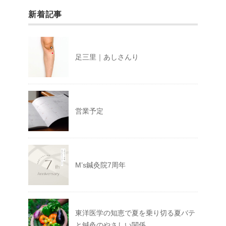
新着記事
足三里｜あしさんり
営業予定
M’s鍼灸院7周年
東洋医学の知恵で夏を乗り切る夏バテ
と鍼灸のやさしい関係