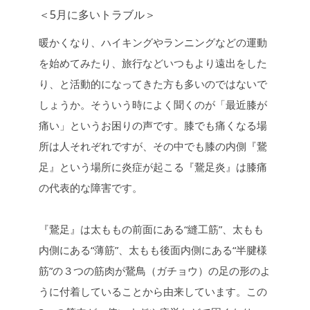
o
n
＜5月に多いトラブル＞
k
k
暖かくなり、ハイキングやランニングなどの運動
を始めてみたり、旅行などいつもより遠出をした
り、と活動的になってきた方も多いのではないで
しょうか。そういう時によく聞くのが「最近膝が
痛い」というお困りの声です。膝でも痛くなる場
所は人それぞれですが、その中でも膝の内側『鵞
足』という場所に炎症が起こる『鵞足炎』は膝痛
の代表的な障害です。
『鵞足』は太ももの前面にある“縫工筋”、太もも
内側にある“薄筋”、太もも後面内側にある“半腱様
筋”の３つの筋肉が鵞鳥（ガチョウ）の足の形のよ
うに付着していることから由来しています。この